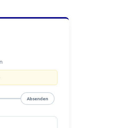
n
s
Absenden