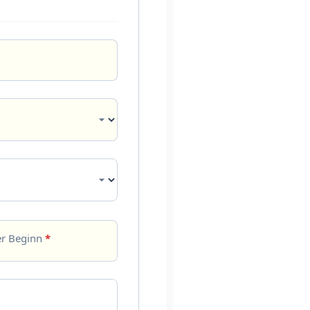
er Beginn
*