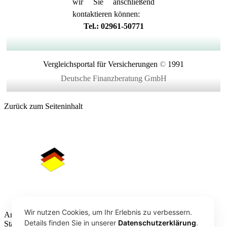
wir Sie anschließend
kontaktieren können:
Tel.: 02961-50771
Vergleichsportal für Versicherungen
©
1991
Deutsche Finanzberatung GmbH
Zurück zum Seiteninhalt
Wir nutzen Cookies, um Ihr Erlebnis zu verbessern.
Arzthaftpflicht
Installieren Sie diese Website auf Ihrem
Details finden Sie in unserer
Datenschutzerklärung
.
Startbildschirm für ein besseres Erlebnis