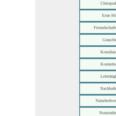
Chiropra
Erste Hi
Freundschaft
Gutacht
Konsiliar
Kosmetis
Lehrtätig
Nachhaft
Naturheilve
Notarztdie