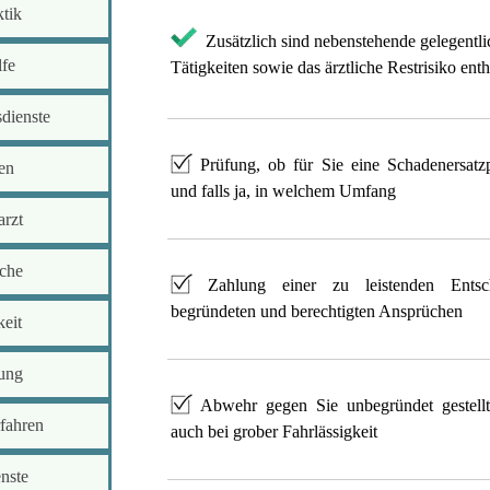
ktik
Zusätzlich sind nebenstehende gelegentli
lfe
Tätigkeiten sowie das ärztliche Restrisiko enth
sdienste
Prüfung, ob für Sie eine Schadenersatzpf
en
und falls ja, in welchem Umfang
arzt
che
Zahlung einer zu leistenden Entsc
begründeten und berechtigten Ansprüchen
keit
ung
Abwehr gegen Sie unbegründet gestellt
rfahren
auch bei grober Fahrlässigkeit
nste