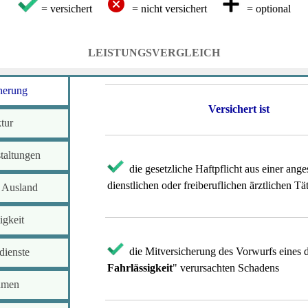
= versichert
= nicht versichert
= optional
LEISTUNGSVERGLEICH
herung
Versichert ist
tur
taltungen
die gesetzliche Haftpflicht aus einer anges
dienstlichen oder freiberuflichen ärztlichen Tät
 Ausland
igkeit
die Mitversicherung des Vorwurfs eines 
dienste
Fahrlässigkeit
" verursachten Schadens
hmen