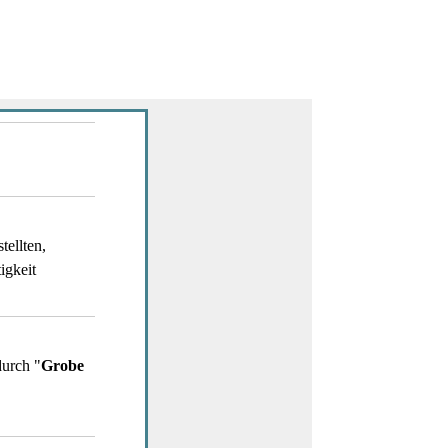
tellten,
igkeit
durch "
Grobe