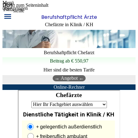
Menü
Direkt zum Seiteninhalt
überspringen
Angestellte
Berufshaftpflicht Ärzte
Chefärzte in Klinik / KH
Berufshaftpflicht Chefarzt
Beitrag
ab
€ 550,97
Hier sind die besten Tarife
→ Angebot ←
Online-Rechner