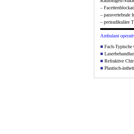
Radiologen/Nukle
– Facettenblockad
– paravertebrale I
– periradikuläre 
Ambulant operati
■
Fach-Typische O
■
Laserbehandlu
■
Refraktive Chir
■
Plastisch-ästhe