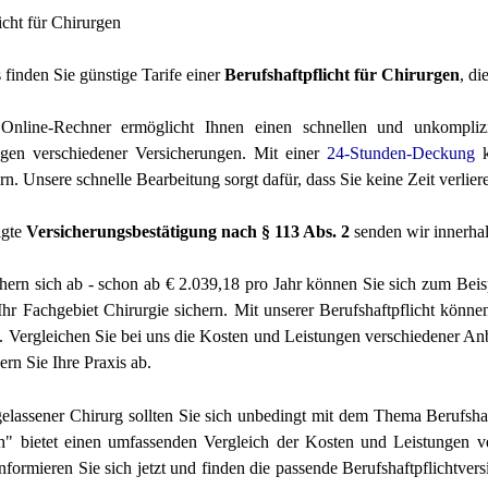
icht für
Chirurgen
 finden Sie günstige Tarife einer
Berufshaftpflicht für Chirurgen
, d
Online-Rechner ermöglicht Ihnen einen schnellen und unkompliz
ngen verschiedener Versicherungen. Mit einer
24-Stunden-Deckung
k
rn. Unsere schnelle Bearbeitung sorgt dafür, dass Sie keine Zeit verlier
igte
Versicherungsbestätigung nach § 113 Abs. 2
senden wir innerha
hern sich ab - schon ab € 2.039,18 pro Jahr können Sie sich
zum Beisp
hr Fachgebiet Chirurgie sichern.
Mit unserer Berufshaftpflicht könne
 Vergleichen Sie bei uns die Kosten und Leistungen verschiedener Anb
hern Sie Ihre Praxis ab.
elassener Chirurg sollten Sie sich unbedingt mit dem Thema Berufshaf
ch" bietet einen umfassenden Vergleich der Kosten und Leistungen v
. Informieren Sie sich jetzt und finden die passende Berufshaftpflichtver