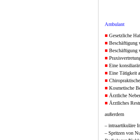
Ambulant
■
Gesetzliche Haft
■
Beschäftigung v
■
Beschäftigung v
■
Praxisvertretun
■
Eine konsiliarär
■
Eine Tätigkeit 
■
Chiropraktische
■
Kosmetische Beh
■
Ärztliche Nebent
■
Ärztliches Restr
außerdem
– intraartikuläre
– Spritzen von N