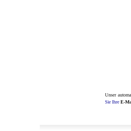
U
nser autom
Sie Ihre
E-Ma