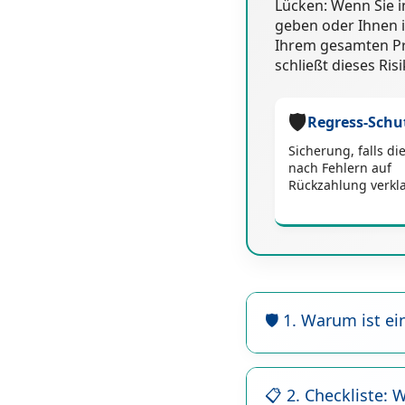
Lücken: Wenn Sie in
geben oder Ihnen in
Ihrem gesamten Pri
schließt dieses Ris
🛡️
Regress-Schu
Sicherung, falls die
nach Fehlern auf
Rückzahlung verkla
🛡️ 1. Warum ist e
📋 2. Checkliste: 
⚖️ Das Risiko der 