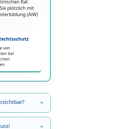
zinischen Rat
ie plötzlich mit
iterbildung (ÄiW)
Rechtsschutz
e von
ten bei
lichen
en.
erzichtbar?
muss!