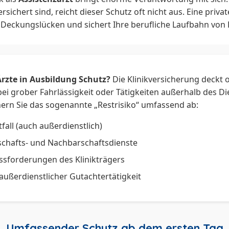
"Freundschaftsdienste" in der eigenen Police.
rsichert sind, reicht dieser Schutz oft nicht aus. Eine priva
e Deckungslücken und sichert Ihre berufliche Laufbahn von 
ng in der Weiterbildungszeit teuer?
 Versicherer wissen, dass Ihr Gehalt noch wachsen wird, u
(oft weit unter 100 Euro im Jahr). In machen Ärztegewerksch
gs sogar kostenfrei.
zte in Ausbildung Schutz?
Die Klinikversicherung deckt o
i grober Fahrlässigkeit oder Tätigkeiten außerhalb des Di
sicherung bei Facharztanerkennung anpassen?
ern Sie das sogenannte „Restrisiko“ umfassend ab:
ld Sie Ihren Facharzttitel haben oder sich in einer eigenen 
ikoprofil massiv. Die Police muss dann zwingend auf einen 
tfall (auch außerdienstlich)
stellt werden.
schafts- und Nachbarschaftsdienste
ssforderungen des Klinikträgers
he Notarztdienste automatisch mitversichert?
außerdienstlicher Gutachtertätigkeit
lice für Assistenzärzte deckt oft nur das "Restrisiko" (Erste 
gkeiten wie Notarztdienste fahren, muss dies als separater 
eschlossen werden.
Umfassender Schutz ab dem ersten Tag