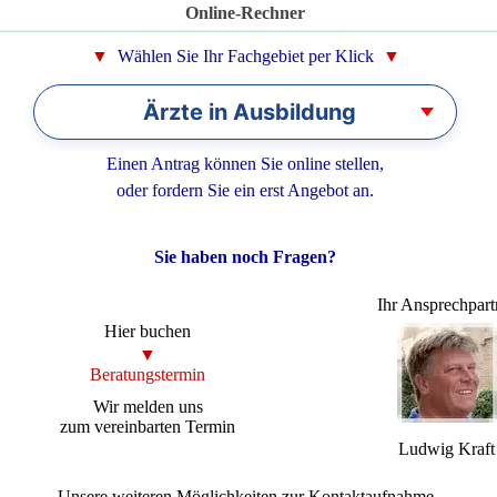
Online-Rechner
▼
Wählen Sie Ihr Fachgebiet per Klick
▼
Ärzte in Ausbildung
Arzt in Ausbildung
👨‍🎓
Einen Antrag können Sie online stellen,
oder fordern Sie ein erst Angebot an.
Arzt in Weiterbildung
📖
Jungmediziner
🚀
Sie haben noch Fragen?
Medizinstudenten
🎒
Ihr Ansprechpart
Hier buchen
▼
Beratungstermin
Wir melden uns
zum vereinbarten Termin
Ludwig Kraft
Unsere weiteren Möglichkeiten zur Kontaktaufnahme