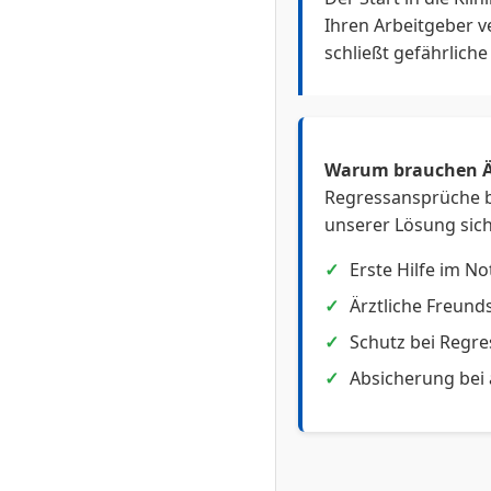
den Einschluss für 
Ihren Arbeitgeber ve
schließt gefährlich
Ist die Versicheru
Ganz im Gegenteil.
günstige Tarife an 
Grundschutz anfan
Warum brauchen Är
Regressansprüche be
Muss ich die Ver
unserer Lösung sich
Ja, unbedingt. Soba
ändert sich Ihr Ris
Erste Hilfe im No
Facharzttarif umge
Ärztliche Freund
Schutz bei Regre
Sind außerklinisc
Absicherung bei 
Nein. Eine Basis-Po
bezahlte Nebentäti
Versicherung eing