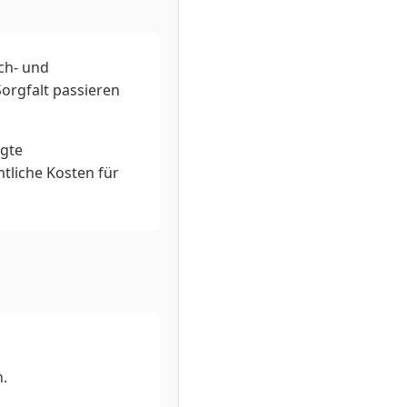
ch- und
orgfalt passieren
igte
tliche Kosten für
h.