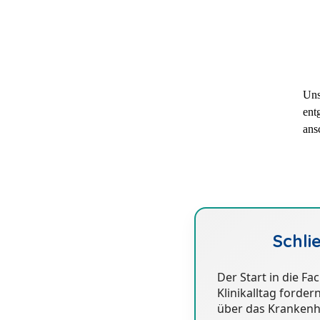
U
n
ent
ans
Schli
Der Start in die F
Klinikalltag forder
über das Krankenha