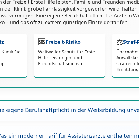
 der Freizeit Erste Hilfe leisten, Familie und Freunden medi
 der Klinik grobe Fahrlässigkeit vorgeworfen wird, haften S
vatvermögen. Eine eigene Berufshaftpflicht für Ärzte in We
iko – und das oft zu extrem günstigen Einsteigertarifen.
🆘
⚖️
tz
Freizeit-Risiko
Straf-
 Klinik Sie
Weltweiter Schutz für Erste-
Übernahm
Hilfe-Leistungen und
Anwaltskos
gt.
Freundschaftsdienste.
strafrecht
Ermittlung
ine eigene Berufshaftpflicht in der Weiterbildung unv
Was ein moderner Tarif für Assistenzärzte enthalten 
groben Fahrlässigkeit