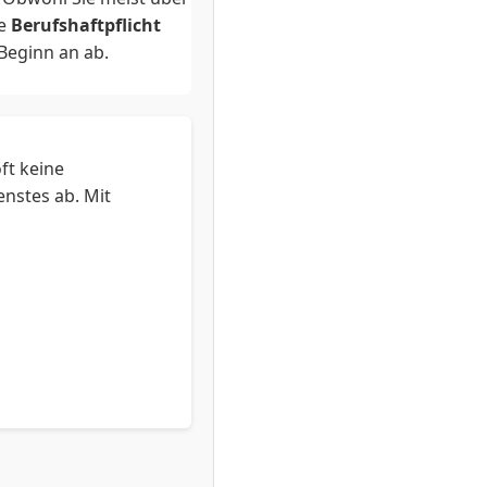
te
Berufshaftpflicht
Beginn an ab.
nd bieten extrem
aften ist der
ft keine
enstes ab. Mit
Praxis niederlassen,
vollwertigen
Hilfe). Wenn Sie
Baustein in die